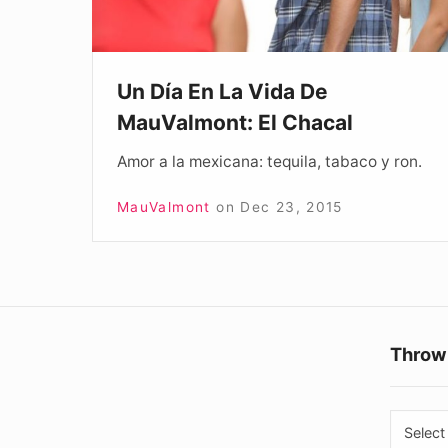
MauValmont:
El
Chacal
Un Día En La Vida De
MauValmont: El Chacal
Amor a la mexicana: tequila, tabaco y ron.
MauValmont
on
Dec 23, 2015
Throw
Throw