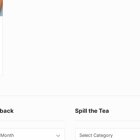
Footer
back
Spill the Tea
Widget
Area
back
Spill