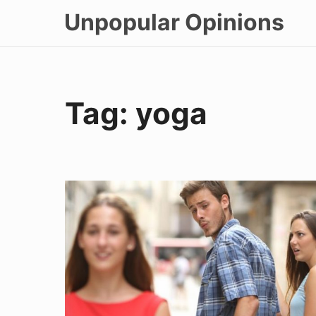
Skip
Unpopular Opinions
to
content
Tag:
yoga
Un
Día
En
La
Vida
De