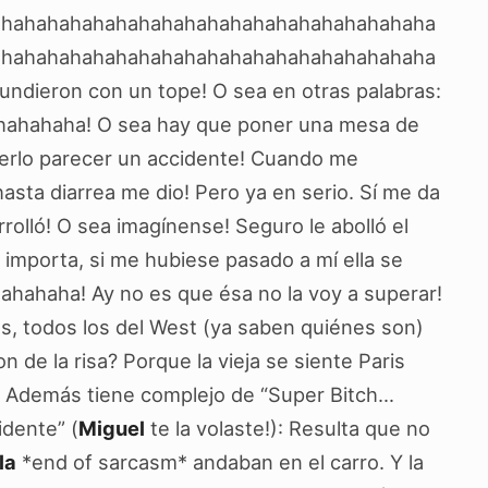
ahahahahahahahahahahahahahahahahahahaha
ahahahahahahahahahahahahahahahahahahaha
undieron con un tope! O sea en otras palabras:
hahahahaha! O sea hay que poner una mesa de
erlo parecer un accidente! Cuando me
asta diarrea me dio! Pero ya en serio. Sí me da
rolló! O sea imagínense! Seguro le abolló el
importa, si me hubiese pasado a mí ella se
ahahaha! Ay no es que ésa no la voy a superar!
, todos los del West (ya saben quiénes son)
n de la risa? Porque la vieja se siente Paris
o. Además tiene complejo de “Super Bitch…
idente” (
Miguel
te la volaste!): Resulta que no
la
*end of sarcasm* andaban en el carro. Y la