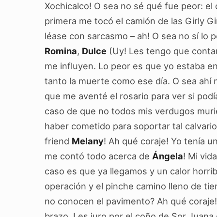
Xochicalco! O sea no sé qué fue peor: el 
primera me tocó el camión de las Girly Gi
léase con sarcasmo – ah! O sea no sí lo
Romina
,
Dulce
(Uy! Les tengo que contar
me influyen. Lo peor es que yo estaba e
tanto la muerte como ese día. O sea ahí
que me aventé el rosario para ver si pod
caso de que no todos mis verdugos mur
haber cometido para soportar tal calvario
friend
Melany
! Ah qué coraje! Yo tenía 
me contó todo acerca de
Ángela
! Mi vid
caso es que ya llegamos y un calor horri
operación y el pinche camino lleno de ti
no conocen el pavimento? Ah qué coraje! 
brazo. Les juro por el coño de Sor Juana