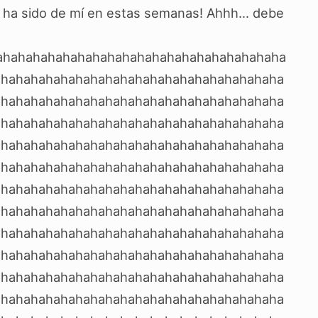
 ha sido de mí en estas semanas! Ahhh… debe
ahahahahahahahahahahahahahahahahahahaha
ahahahahahahahahahahahahahahahahahahaha
ahahahahahahahahahahahahahahahahahahaha
ahahahahahahahahahahahahahahahahahahaha
ahahahahahahahahahahahahahahahahahahaha
ahahahahahahahahahahahahahahahahahahaha
ahahahahahahahahahahahahahahahahahahaha
ahahahahahahahahahahahahahahahahahahaha
ahahahahahahahahahahahahahahahahahahaha
ahahahahahahahahahahahahahahahahahahaha
ahahahahahahahahahahahahahahahahahahaha
ahahahahahahahahahahahahahahahahahahaha