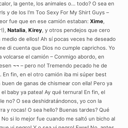
calor, la gente, los animales o… todo? O sea en
rls y de los I’m Too Sexy For My Shirt Guys –
 peor fue que en ese camión estaban:
Xime
,
!),
Natalia
,
Kirey
, y otros pendejos que cero
n medio de ellos! Ah sí pocas veces he deseado
 me di cuenta que Dios no cumple caprichos. Yo
ía volcarse el camión – Conmigo abordo, en
iesen
¬¬
– pero no! Tremendo pecado he de
. En fin, en el otro camión iba mi súper best
un buen de ganas de chismear con ella! Pero ya
a el baby ya patea! Ay qué ternura! En fin, el
ble no? O sea deshidratándonos, yo con la
erra y rocas! O sea hello? Buenas tardes? Qué
No si lo mejor fue cuando me saltó un bicho al
 que vi negro! Y o sea vi negro! Eww! No, antes