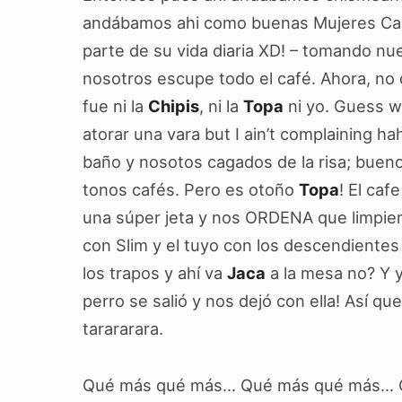
andábamos ahi como buenas Mujeres Carr
parte de su vida diaria XD! – tomando nu
nosotros escupe todo el café. Ahora, no 
fue ni la
Chipis
, ni la
Topa
ni yo. Guess w
atorar una vara but I ain’t complaining h
baño y nosotos cagados de la risa; buen
tonos cafés. Pero es otoño
Topa
! El caf
una súper jeta y nos ORDENA que limpiem
con Slim y el tuyo con los descendientes 
los trapos y ahí va
Jaca
a la mesa no? Y y
perro se salió y nos dejó con ella! Así q
tarararara.
Qué más qué más… Qué más qué más… Coñ