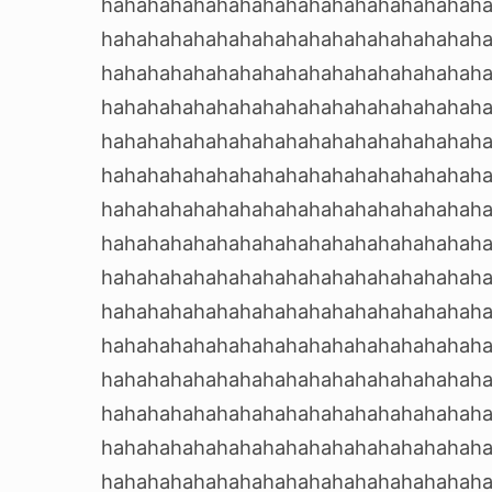
hahahahahahahahahahahahahahahahah
hahahahahahahahahahahahahahahahah
hahahahahahahahahahahahahahahahah
hahahahahahahahahahahahahahahahah
hahahahahahahahahahahahahahahahah
hahahahahahahahahahahahahahahahah
hahahahahahahahahahahahahahahahah
hahahahahahahahahahahahahahahahah
hahahahahahahahahahahahahahahahah
hahahahahahahahahahahahahahahahah
hahahahahahahahahahahahahahahahah
hahahahahahahahahahahahahahahahah
hahahahahahahahahahahahahahahahah
hahahahahahahahahahahahahahahahah
hahahahahahahahahahahahahahahahah