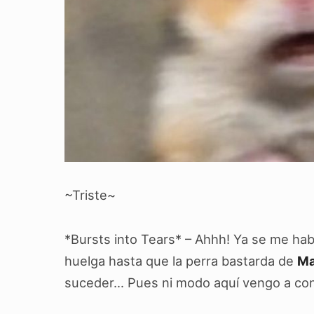
~Triste~
*Bursts into Tears* – Ahhh! Ya se me habí
huelga hasta que la perra bastarda de
Ma
suceder… Pues ni modo aquí vengo a con