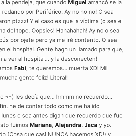
ró a la pendeja, que cuando
Miguel
arrancó se la
o rodando por Periférico. Ay no no no! O sea
on ptzzz! Y el caso es que la víctima (o sea el
ma del tope. Oopsies! Hahahahah! Ay no o sea
obús por ojete pero ya me iré contento. O sea
n el hospital. Gente hago un llamado para que,
 ver al hospital… y la desconecten!
remos
Fabi
, te queremos… muerta XD! Mil
mucha gente feliz! Literal!
do
¬¬
) les decía que… hmmm no recuerdo…
 fin, he de contar todo como me ha ido
 lunes o sea antes digan que recuerdo que fue
 esto fuimos
Mariana
,
Alejandra
,
Jaca
y yo.
do (Cosa que casi NUNCA hacemos XD!) y