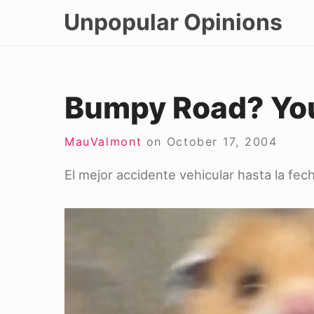
Skip
Unpopular Opinions
to
content
Bumpy Road? You
MauValmont
on
October 17, 2004
El mejor accidente vehicular hasta la fec