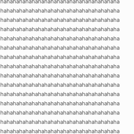
ahahahahahahahahahahahahahahahahahahaha
ahahahahahahahahahahahahahahahahahahaha
ahahahahahahahahahahahahahahahahahahaha
ahahahahahahahahahahahahahahahahahahaha
ahahahahahahahahahahahahahahahahahahaha
ahahahahahahahahahahahahahahahahahahaha
ahahahahahahahahahahahahahahahahahahaha
ahahahahahahahahahahahahahahahahahahaha
ahahahahahahahahahahahahahahahahahahaha
ahahahahahahahahahahahahahahahahahahaha
ahahahahahahahahahahahahahahahahahahaha
ahahahahahahahahahahahahahahahahahahaha
ahahahahahahahahahahahahahahahahahahaha
ahahahahahahahahahahahahahahahahahahaha
ahahahahahahahahahahahahahahahahahahaha