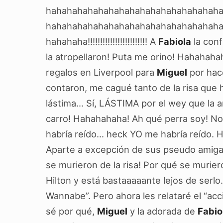
hahahahahahahahahahahahahahahahah
hahahahahahahahahahahahahahahahah
hahahaha!!!!!!!!!!!!!!!!!!!!!!!! A
Fabiola
la conf
la atropellaron! Puta me orino! Hahaha
regalos en Liverpool para
Miguel
por hac
contaron, me cagué tanto de la risa que h
lástima… Sí, LÁSTIMA por el wey que la ar
carro! Hahahahaha! Ah qué perra soy! No 
habría reído… heck YO me habría reído. H
Aparte a excepción de sus pseudo amigas
se murieron de la risa! Por qué se muriero
Hilton y está bastaaaaante lejos de serl
Wannabe”. Pero ahora les relataré el “acc
sé por qué,
Miguel
y la adorada de
Fabio