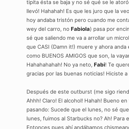
tipita ésta se baja y no sé qué se le ato
llevó! Hahahah! Es que les juro que la ve
hoy andaba tristón pero cuando me contar
wey del carro, no
Fabiola
) pasa por enci
sé que saliendo me va a arrollar un micr
que CASI (Damn it!) muere y ahora anda e
como BUENOS AMIGOS que son, la vayan a
Hahahahahah! No ya neto,
Fabi
! Te que
gracias por las buenas noticias! Hiciste a 
Después de este outburst (me sigo rien
Ahhh! Claro! El alcohol! Hahah! Bueno en
pasando: Sucede que el lunes, no sé que
lunes, fuimos al Starbucks no? Ah! Para
Entonces pues ahí andábamos chismean