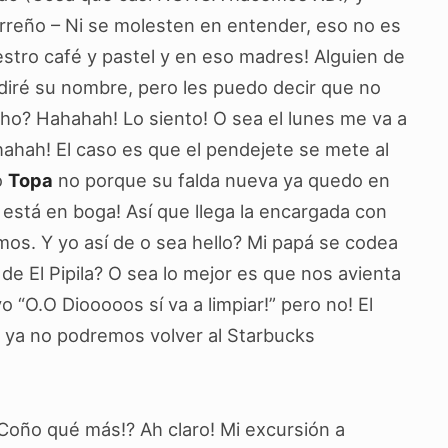
eño – Ni se molesten en entender, eso no es
estro café y pastel y en eso madres! Alguien de
diré su nombre, pero les puedo decir que no
ho? Hahahah! Lo siento! O sea el lunes me va a
ahahah! El caso es que el pendejete se mete al
o
Topa
no porque su falda nueva ya quedo en
e está en boga! Así que llega la encargada con
os. Y yo así de o sea hello? Mi papá se codea
de El Pipila? O sea lo mejor es que nos avienta
o “O.O Diooooos sí va a limpiar!” pero no! El
ue ya no podremos volver al Starbucks
o qué más!? Ah claro! Mi excursión a