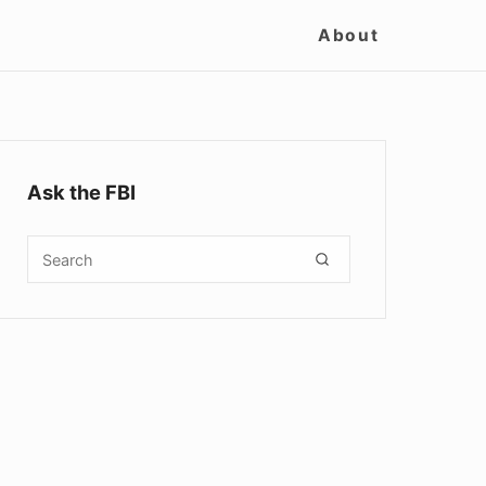
Site
About
Navigation
Sidebar
Widget
Ask the FBI
Area
Search
SEARCH
for: