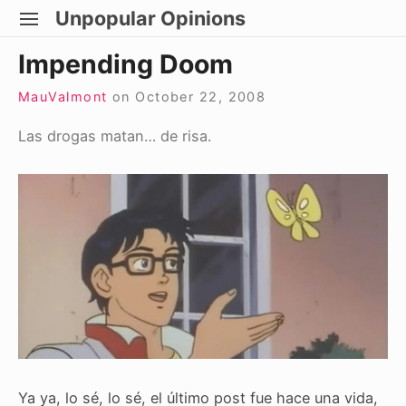
Skip
Unpopular Opinions
SITE
to
NAVIGATION
Site Navigation
Impending Doom
content
MauValmont
on
October 22, 2008
Las drogas matan… de risa.
Ya ya, lo sé, lo sé, el último post fue hace una vida,