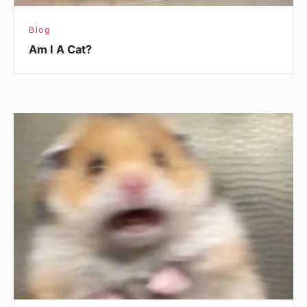
Blog
Am I A Cat?
The
Reunion
PT
1:
Amsterdam