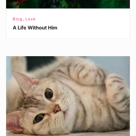
Blog
,
Love
A Life Without Him
Am
I
A
Cat?