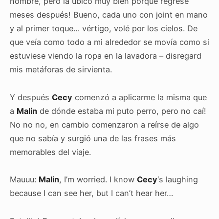
nombre, pero la ubico muy bien porque regresé
meses después! Bueno, cada uno con joint en mano
y al primer toque… vértigo, volé por los cielos. De
que veía como todo a mi alrededor se movía como si
estuviese viendo la ropa en la lavadora – disregard
mis metáforas de sirvienta.
Y después
Cecy
comenzó a aplicarme la misma que
a
Malin
de dónde estaba mi puto perro, pero no caí!
No no no, en cambio comenzaron a reírse de algo
que no sabía y surgió una de las frases más
memorables del viaje.
Mauuu:
Malin
, I’m worried. I know
Cecy
‘s laughing
because I can see her, but I can’t hear her…